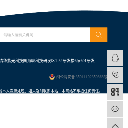
华紫光科技园海峡科技研发区1-5#研发楼6层601研发
1
闽公网安备 35011102350868号
者本人意愿处理，如未及时联系本站，本网站不承担任何责任。