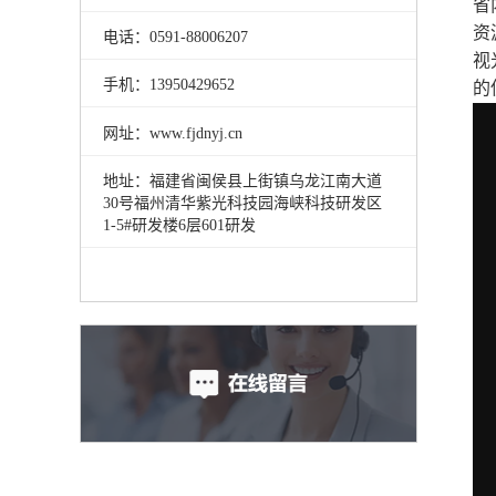
省
资
电话：0591
-
88006207
视
手机：13950429652
的
网址：www.fjdnyj.cn
地址：福建省闽侯县上街镇乌龙江南大道
30号福州清华紫光科技园海峡科技研发区
1-5#研发楼6层601研发