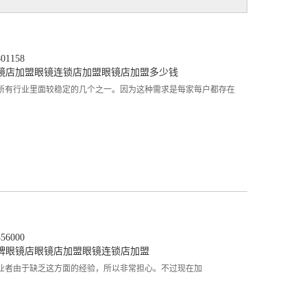
1158
镜店加盟
眼镜连锁店加盟
眼镜店加盟多少钱
所有行业里面较稳定的几个之一。因为这种需求是每家每户都存在
6000
牌眼镜店
眼镜店加盟
眼镜连锁店加盟
业者由于缺乏这方面的经验，所以非常担心。不过现在加