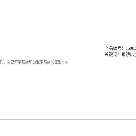
产品编号：159039
关键词：
眼镜店
们，自己开眼镜店和加盟眼镜店的区别&nb