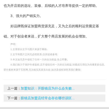
也为开店前的选址、装修、后续的人才培养等提供一定的帮助。
3、强大的产销实力。
好品牌既保证加盟商货源充足，又为之后的顺利运营奠定基
础。对于创业者来说，扩大整个商店发展的机会会增加。
声明:
1.文章部分文字与图片来源于网络;
2.文字和图片之间无必然联系,仅供读者参考;
3.本文如无意中侵犯了任何一方的合法权益,告之即删。
4.我们致力于保护作者版权,且不侵犯任何一方的合法权益,转载或引用仅为传播更多信息,
部分素材来源于互联网,无法核实其真实出处,如涉及侵权请联系我们删除;
上一篇：
加盟知识：开眼镜店为什么会失败...
下一篇：
眼镜店加盟店经常会存在哪些误区...