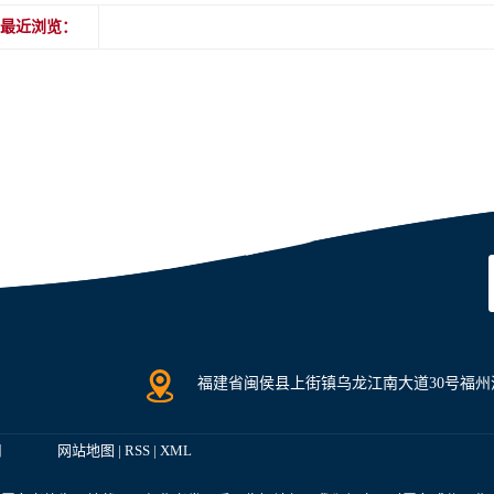
最近浏览：
福建省闽侯县上街镇乌龙江南大道30号福州清
司
网站地图
|
RSS
|
XML