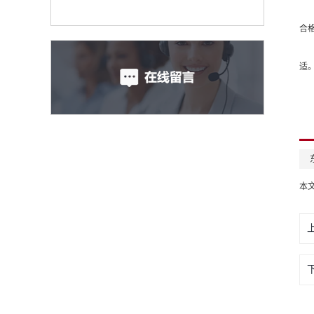
3
多
合
4
由
适
本