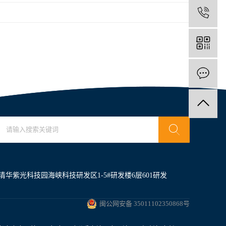
1
华紫光科技园海峡科技研发区1-5#研发楼6层601研发
闽公网安备 35011102350868号