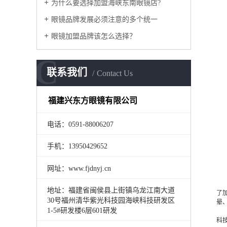
为什么要选择加盟海峡东南眼镜店?
眼镜品牌发展必须注意的多个统一
眼镜加盟品牌该怎么选择？
C
联系我们
Contact Us
福建兴东方眼镜有限公司
电话：0591
-
88006207
手机：13950429652
网址：www.fjdnyj.cn
2
镜
地址：福建省闽侯县上街镇乌龙江南大道
了
30号福州清华紫光科技园海峡科技研发区
晕
1-5#研发楼6层601研发
而
科