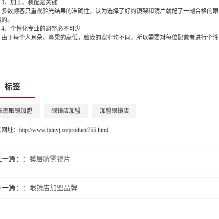
、加工、装配是关键
数顾客只重视验光结果的准确性，认为选择了好的镜架和镜片就配了一副合格的眼
格的。
、个性化专业的调整必不可少
于每个人耳朵、鼻梁的高低，脸庞的宽窄均不同，所以需要对每位配戴者进行个性
。
标签
东南眼镜加盟
眼镜店加盟
加盟眼镜店
文网址：
http://www.fjdnyj.cn/product/755.html
上一篇：
膜层防雾镜片
下一篇：
眼镜店加盟品牌